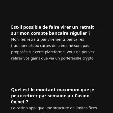
02
Est-il possible de faire virer un retrait
sur mon compte bancaire régulier ?
Non, les retraits par virements bancaires
traditionnels ou cartes de crédit ne sont pas
proposés sur cette plateforme, vous ne pouvez
retirer vos gains que via un portefeuille crypto.
03
Quel est le montant maximum que je
peux retirer par semaine au Casino
0x.bet ?
Le casino applique une structure de limites fixes