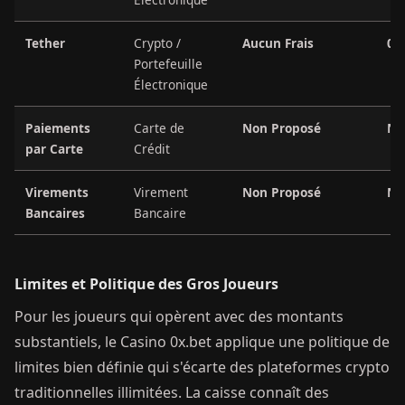
Tether
Crypto /
Aucun Frais
0-
Portefeuille
Électronique
Paiements
Carte de
Non Proposé
No
par Carte
Crédit
Virements
Virement
Non Proposé
No
Bancaires
Bancaire
Limites et Politique des Gros Joueurs
Pour les joueurs qui opèrent avec des montants
substantiels, le Casino 0x.bet applique une politique de
limites bien définie qui s'écarte des plateformes crypto
traditionnelles illimitées. La caisse connaît des