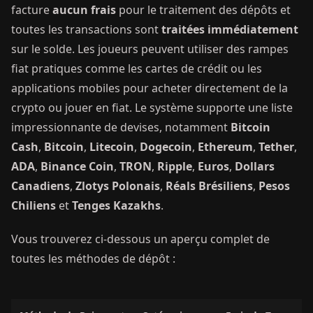
facture
aucun frais
pour le traitement des dépôts et
toutes les transactions sont
traitées immédiatement
sur le solde. Les joueurs peuvent utiliser des rampes
fiat pratiques comme les cartes de crédit ou les
applications mobiles pour acheter directement de la
crypto ou jouer en fiat. Le système supporte une liste
impressionnante de devises, notamment
Bitcoin
Cash
,
Bitcoin
,
Litecoin
,
Dogecoin
,
Ethereum
,
Tether
,
ADA
,
Binance Coin
,
TRON
,
Ripple
,
Euros
,
Dollars
Canadiens
,
Zlotys Polonais
,
Réals Brésiliens
,
Pesos
Chiliens
et
Tenges Kazakhs
.
Vous trouverez ci-dessous un aperçu complet de
toutes les méthodes de dépôt :