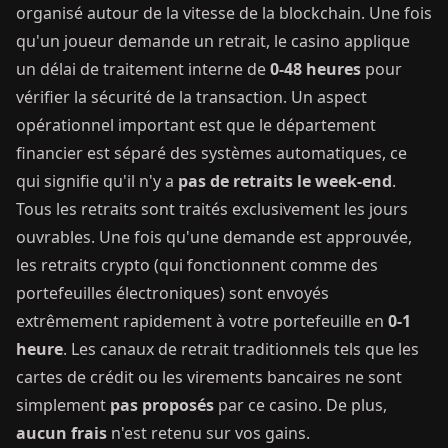
organisé autour de la vitesse de la blockchain. Une fois
qu'un joueur demande un retrait, le casino applique
un délai de traitement interne de
0-48 heures
pour
vérifier la sécurité de la transaction. Un aspect
opérationnel important est que le département
financier est séparé des systèmes automatiques, ce
qui signifie qu'il n'y a
pas de retraits le week-end
.
Tous les retraits sont traités exclusivement les jours
ouvrables. Une fois qu'une demande est approuvée,
les retraits crypto (qui fonctionnent comme des
portefeuilles électroniques) sont envoyés
extrêmement rapidement à votre portefeuille en
0-1
heure
. Les canaux de retrait traditionnels tels que les
cartes de crédit ou les virements bancaires ne sont
simplement
pas proposés
par ce casino. De plus,
aucun frais
n'est retenu sur vos gains.