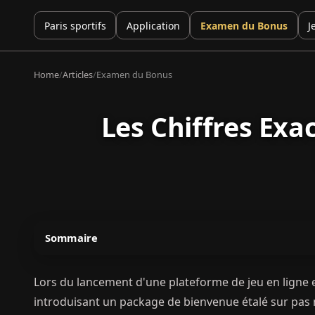
Paris sportifs
Application
Examen du Bonus
J
Home
/
Articles
/
Examen du Bonus
Les Chiffres Exa
Sommaire
Lors du lancement d'une plateforme de jeu en ligne 
introduisant un package de bienvenue étalé sur pas 