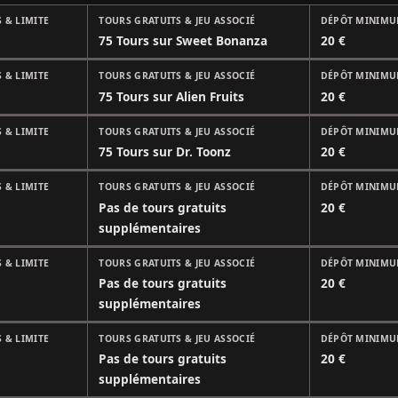
 & LIMITE
TOURS GRATUITS & JEU ASSOCIÉ
DÉPÔT MINIM
75 Tours sur Sweet Bonanza
20 €
 & LIMITE
TOURS GRATUITS & JEU ASSOCIÉ
DÉPÔT MINIM
75 Tours sur Alien Fruits
20 €
 & LIMITE
TOURS GRATUITS & JEU ASSOCIÉ
DÉPÔT MINIM
75 Tours sur Dr. Toonz
20 €
 & LIMITE
TOURS GRATUITS & JEU ASSOCIÉ
DÉPÔT MINIM
Pas de tours gratuits
20 €
supplémentaires
 & LIMITE
TOURS GRATUITS & JEU ASSOCIÉ
DÉPÔT MINIM
Pas de tours gratuits
20 €
supplémentaires
 & LIMITE
TOURS GRATUITS & JEU ASSOCIÉ
DÉPÔT MINIM
Pas de tours gratuits
20 €
supplémentaires