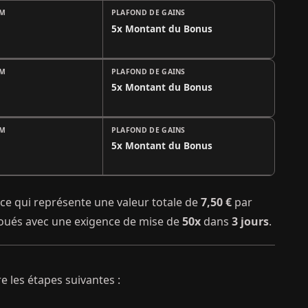
UM
PLAFOND DE GAINS
5x
Montant du Bonus
UM
PLAFOND DE GAINS
5x
Montant du Bonus
UM
PLAFOND DE GAINS
5x
Montant du Bonus
, ce qui représente une valeur totale de
7,50 €
par
joués avec une exigence de mise de
50x
dans
3 jours
.
 les étapes suivantes :