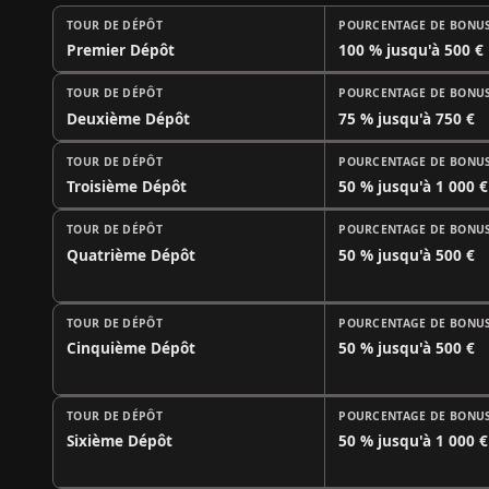
TOUR DE DÉPÔT
POURCENTAGE DE BONUS
Premier Dépôt
100 % jusqu'à
500 €
TOUR DE DÉPÔT
POURCENTAGE DE BONUS
Deuxième Dépôt
75 % jusqu'à
750 €
TOUR DE DÉPÔT
POURCENTAGE DE BONUS
Troisième Dépôt
50 % jusqu'à
1 000 €
TOUR DE DÉPÔT
POURCENTAGE DE BONUS
Quatrième Dépôt
50 % jusqu'à
500 €
TOUR DE DÉPÔT
POURCENTAGE DE BONUS
Cinquième Dépôt
50 % jusqu'à
500 €
TOUR DE DÉPÔT
POURCENTAGE DE BONUS
Sixième Dépôt
50 % jusqu'à
1 000 €