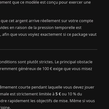
iatement que ce modèle est conçu pour exercer une
ur que cet argent arrive réellement sur votre compte
vides en raison de la pression temporelle est
 afin que vous voyiez exactement si ce package vaut
nditions sont plutôt strictes. Le principal obstacle
paremment généreux de 100 € exige que vous misez
trêmement courte pendant laquelle vous devez jouer
male est strictement limitée à
5 €
ou 10 % du
indre rapidement les objectifs de mise. Même si vous
igine.